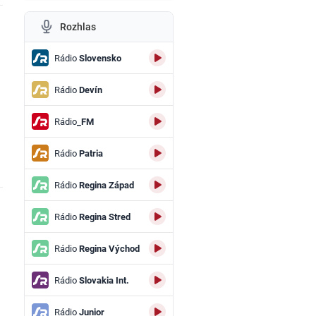
Rozhlas
Rádio
Slovensko
Rádio
Devín
Rádio
_FM
Rádio
Patria
Rádio
Regina Západ
Rádio
Regina Stred
Rádio
Regina Východ
Rádio
Slovakia Int.
Rádio
Junior