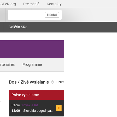
STVR.org
Pre médiá
Kontakty
Hľadať
Galéria SRo
rtenaires
Programme
Dos / Živé vysielanie
11:02
Práve vysielame
Rádio
Slovakia Int.
13:00
-
Slovakia segodnya, Magazin o Slovensku v ruskom jazyku