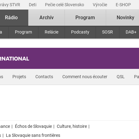
právy STVR
Deti
Pečie celé Slovensko
Výročie
E-SHOP
Rádio
Archív
Program
Novinky
ra
Program
Relácie
Podcasty
SOSR
DAB+
ns
Projets
Contacts
Comment nous écouter
QSL
Pa
hance
Échos de Slovaquie
Culture, histoire
s
La Slovaquie sans frontières