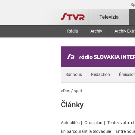
S
Televízia
Rádiá
Archív
Archív Ext
Sur nous
Rédaction
Émissio
«
Dos / späť
Články
Actualités
Gros plan
Tentez votre c
En parcourant la Slovaquie
Entre nou