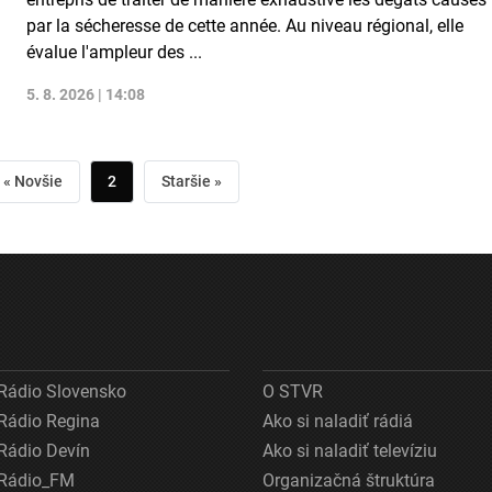
par la sécheresse de cette année. Au niveau régional, elle
évalue l'ampleur des ...
5. 8. 2026 | 14:08
« Novšie
2
Staršie »
Rádio Slovensko
O STVR
Rádio Regina
Ako si naladiť rádiá
Rádio Devín
Ako si naladiť televíziu
Rádio_FM
Organizačná štruktúra