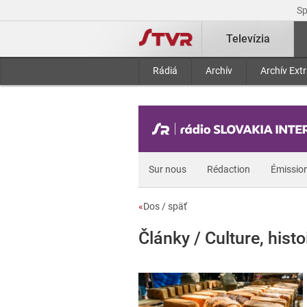
S
Televízia
Rádiá
Archív
Archív Ext
Sur nous
Rédaction
Émissio
«
Dos / späť
Články / Culture, histo