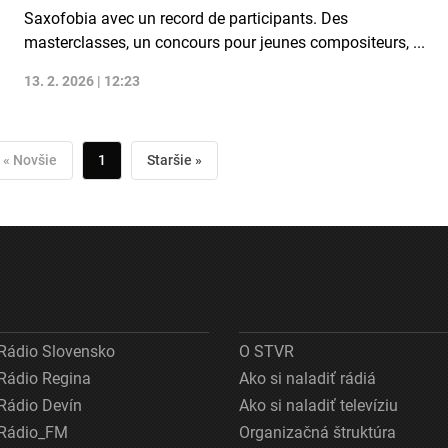
Saxofobia avec un record de participants. Des
masterclasses, un concours pour jeunes compositeurs, ...
13. 2. 2026 | 12:23
« Novšie
1
Staršie »
Rádio Slovensko
O STVR
Rádio Regina
Ako si naladiť rádiá
Rádio Devín
Ako si naladiť televíziu
Rádio_FM
Organizačná štruktúra