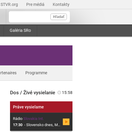
STVR.org
Pre médiá
Kontakty
Hľadať
Galéria SRo
rtenaires
Programme
Dos / Živé vysielanie
15:58
Práve vysielame
Rádio
Slovakia Int.
17:30
-
Slovensko dnes, Magazín o Slovensku