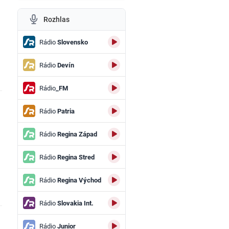
Rozhlas
Rádio
Slovensko
Rádio
Devín
Rádio
_FM
Rádio
Patria
Rádio
Regina Západ
Rádio
Regina Stred
Rádio
Regina Východ
Rádio
Slovakia Int.
Rádio
Junior