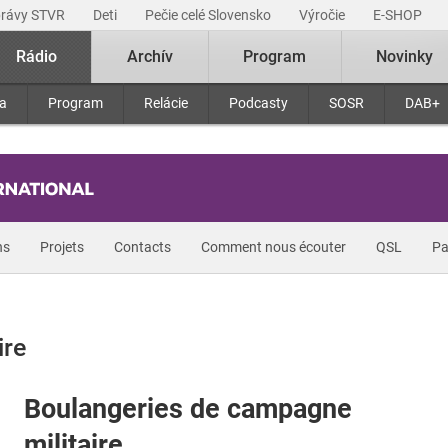
právy STVR
Deti
Pečie celé Slovensko
Výročie
E-SHOP
Rádio
Archív
Program
Novinky
ra
Program
Relácie
Podcasty
SOSR
DAB+
ns
Projets
Contacts
Comment nous écouter
QSL
Pa
ire
Boulangeries de campagne
militaire