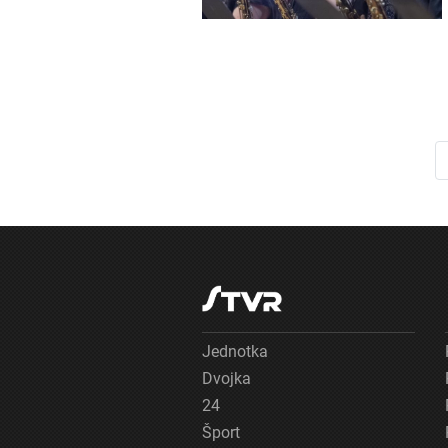
Jednotka
Dvojka
24
Šport