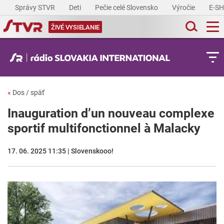
Správy STVR
Deti
Pečie celé Slovensko
Výročie
E-S
ŽIVÉ VYSIELANIE
«
Dos / späť
Inauguration d’un nouveau complexe
sportif multifonctionnel à Malacky
17. 06. 2025 11:35 | Slovenskooo!