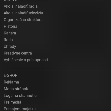
Ako si naladiť rádiá
Ako si naladiť televíziu
Organizačná štruktúra
História
Kariéra
Rada
Úhrady
Kreatívne centrá
Vyhlásenie o prístupnosti
E-SHOP
Reklama
Mapa stránok
Logá na stiahnutie
Pre médiá
Prenájom majetku