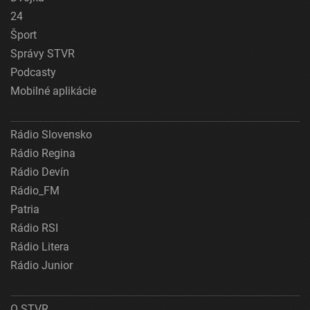
24
Šport
Správy STVR
Podcasty
Mobilné aplikácie
Rádio Slovensko
Rádio Regina
Rádio Devín
Rádio_FM
Patria
Rádio RSI
Rádio Litera
Rádio Junior
O STVR