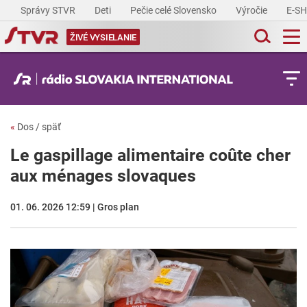
Správy STVR
Deti
Pečie celé Slovensko
Výročie
E-S
ŽIVÉ VYSIELANIE
«
Dos / späť
Le gaspillage alimentaire coûte cher
aux ménages slovaques
01. 06. 2026 12:59 | Gros plan