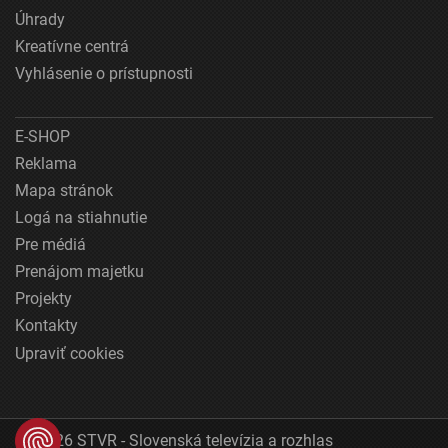
Úhrady
Kreatívne centrá
Vyhlásenie o prístupnosti
E-SHOP
Reklama
Mapa stránok
Logá na stiahnutie
Pre médiá
Prenájom majetku
Projekty
Kontakty
Upraviť cookies
© 2026 STVR - Slovenská televízia a rozhlas