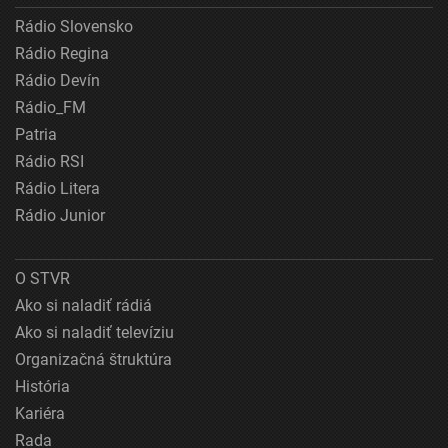
Rádio Slovensko
Rádio Regina
Rádio Devín
Rádio_FM
Patria
Rádio RSI
Rádio Litera
Rádio Junior
O STVR
Ako si naladiť rádiá
Ako si naladiť televíziu
Organizačná štruktúra
História
Kariéra
Rada