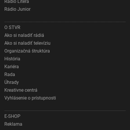
Rádio Litera
Rádio Junior
O STVR
Ako si naladiť rádiá
Ako si naladiť televíziu
Organizačná štruktúra
História
Kariéra
Rada
Úhrady
Kreatívne centrá
Vyhlásenie o prístupnosti
E-SHOP
Reklama