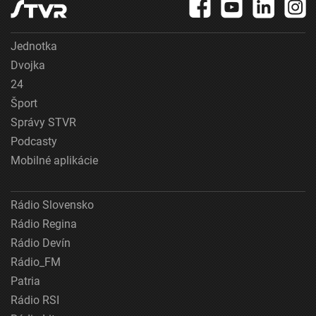
Jednotka
Dvojka
24
Šport
Správy STVR
Podcasty
Mobilné aplikácie
Rádio Slovensko
Rádio Regina
Rádio Devín
Rádio_FM
Patria
Rádio RSI