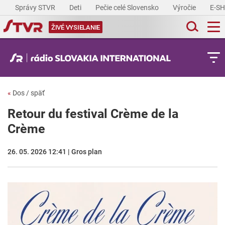
Správy STVR
Deti
Pečie celé Slovensko
Výročie
E-S
ŽIVÉ VYSIELANIE
«
Dos / späť
Retour du festival Crème de la
Crème
26. 05. 2026 12:41 | Gros plan