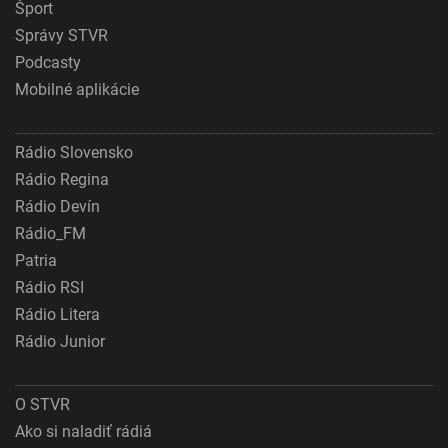
Šport
Správy STVR
Podcasty
Mobilné aplikácie
Rádio Slovensko
Rádio Regina
Rádio Devín
Rádio_FM
Patria
Rádio RSI
Rádio Litera
Rádio Junior
O STVR
Ako si naladiť rádiá