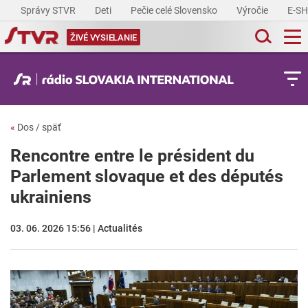
Správy STVR
Deti
Pečie celé Slovensko
Výročie
E-S
ŽIVÉ VYSIELANIE
«
Dos / späť
Rencontre entre le président du
Parlement slovaque et des députés
ukrainiens
03. 06. 2026 15:56 | Actualités