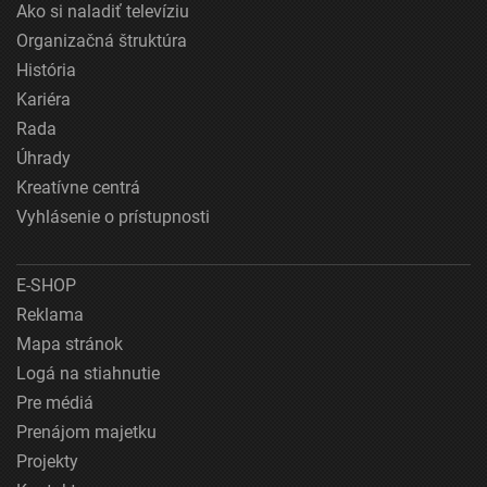
Ako si naladiť televíziu
Organizačná štruktúra
História
Kariéra
Rada
Úhrady
Kreatívne centrá
Vyhlásenie o prístupnosti
E-SHOP
Reklama
Mapa stránok
Logá na stiahnutie
Pre médiá
Prenájom majetku
Projekty