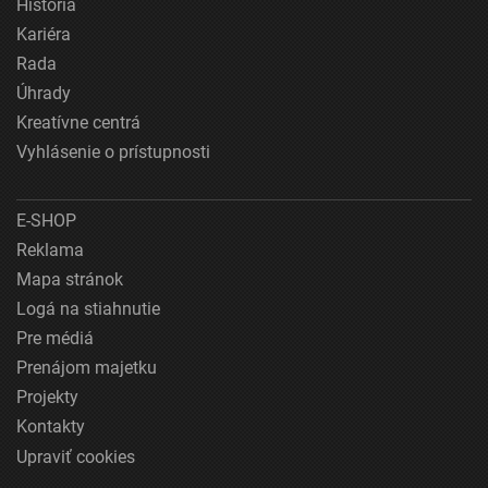
História
Kariéra
Rada
Úhrady
Kreatívne centrá
Vyhlásenie o prístupnosti
E-SHOP
Reklama
Mapa stránok
Logá na stiahnutie
Pre médiá
Prenájom majetku
Projekty
Kontakty
Upraviť cookies