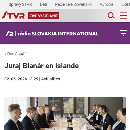
Správy STVR
Deti
Pečie celé Slovensko
Výročie
E-S
ŽIVÉ VYSIELANIE
«
Dos / späť
Juraj Blanár en Islande
02. 06. 2026 13:29 | Actualités