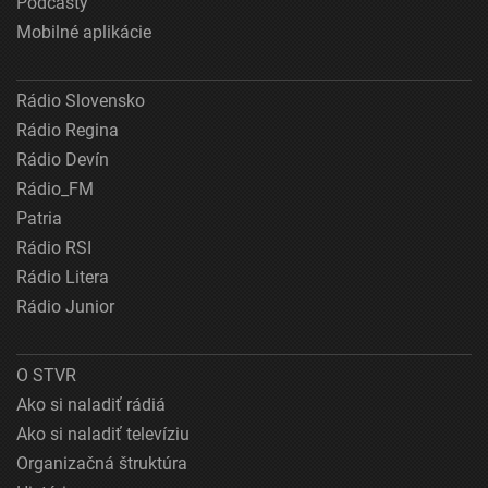
Podcasty
Mobilné aplikácie
Rádio Slovensko
Rádio Regina
Rádio Devín
Rádio_FM
Patria
Rádio RSI
Rádio Litera
Rádio Junior
O STVR
Ako si naladiť rádiá
Ako si naladiť televíziu
Organizačná štruktúra